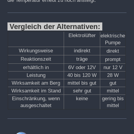
die Temperatur erneut zu hoch ansteigt.
Vergleich der Alternativen:
Elektrolüfter
elektrische
Pumpe
Wirkungsweise
indirekt
direkt
Reaktionszeit
träge
prompt
erhältlich in
6V oder 12V
nur 12 V
Leistung
40 bis 120 W
28 W
Wirksamkeit am Berg
mittel bis gut
gut
Wirksamkeit im Stand
sehr gut
mittel
Einschränkung, wenn
keine
gering bis
ausgeschaltet
mittel