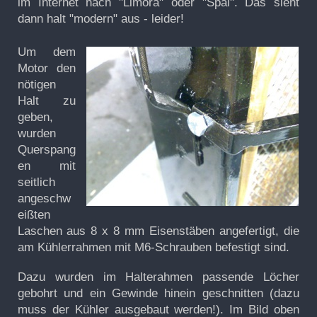
im Internet nach "Limora" oder "Spal". Das sieht
dann halt "modern" aus - leider!
Um dem
Motor den
nötigen
Halt zu
geben,
wurden
Querspang
en
mit
seitlich
angeschw
eißten
Laschen
aus 8 x 8 mm Eisenstäben angefertigt, die
am Kühlerrahmen mit M6-Schrauben befestigt sind.
Dazu wurden im Halterahmen passende Löcher
gebohrt und ein Gewinde hinein geschnitten (dazu
muss der Kühler ausgebaut werden!). Im Bild oben